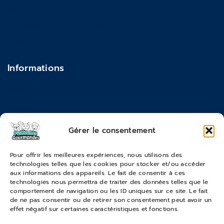
Mentions légales
Politique de confidentialité
Actualités & Blog
Contact
Informations
Feedback
FAQ
Moyens de paiements
Gérer le consentement
Commandes & Retours
Pour offrir les meilleures expériences, nous utilisons des
technologies telles que les cookies pour stocker et/ou accéder
Conditions générales de vente
aux informations des appareils. Le fait de consentir à ces
Suivi de commande
technologies nous permettra de traiter des données telles que le
comportement de navigation ou les ID uniques sur ce site. Le fait
Services & Retours
de ne pas consentir ou de retirer son consentement peut avoir un
effet négatif sur certaines caractéristiques et fonctions.
Modes de livraison