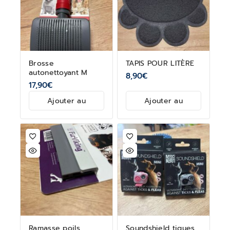
Brosse
TAPIS POUR LITÈRE
autonettoyant M
8,90
€
17,90
€
Ajouter au
Ajouter au
panier
panier
Ramasse poils
Soundshield tiques