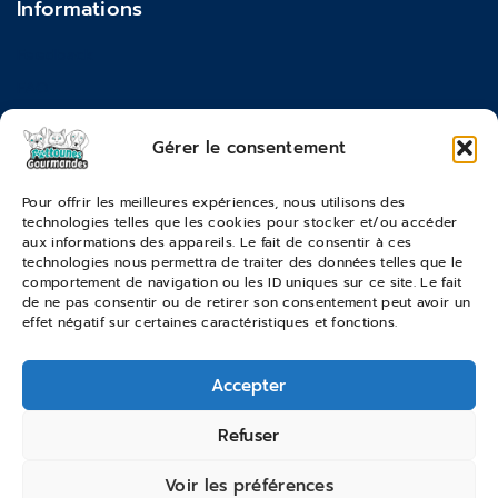
Informations
Feedback
FAQ
Moyens de paiements
Gérer le consentement
Commandes & Retours
Pour offrir les meilleures expériences, nous utilisons des
technologies telles que les cookies pour stocker et/ou accéder
Conditions générales de vente
aux informations des appareils. Le fait de consentir à ces
Suivi de commande
technologies nous permettra de traiter des données telles que le
comportement de navigation ou les ID uniques sur ce site. Le fait
Services & Retours
de ne pas consentir ou de retirer son consentement peut avoir un
effet négatif sur certaines caractéristiques et fonctions.
Modes de livraison
Accepter
© 2026 Pattounes Gourmandes
Refuser
Voir les préférences