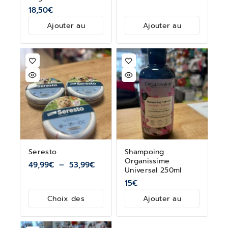
18,50
€
Ajouter au
Ajouter au
panier
panier
Seresto
Shampoing
Organissime
49,99
€
–
53,99
€
Universal 250ml
15
€
Choix des
Ajouter au
options
panier