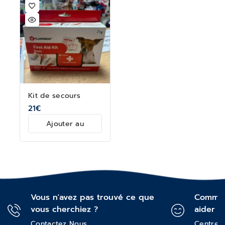
Kit de secours
21
€
Ajouter au
panier
Vous n'avez pas trouvé ce que
Commen
vous cherchiez ?
aider ?
Contactez Nous
Centre d