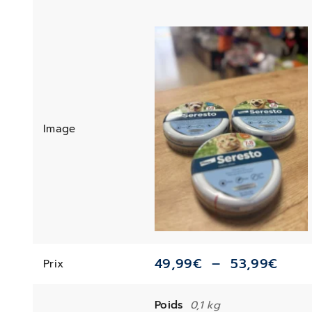
Image
49,99
€
–
53,99
€
Prix
Poids
0,1 kg