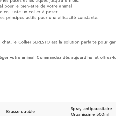
e les puces et les tiques jusqu’à 8 mois.
al pour le bien-être de votre animal.
ien, juste un collier à poser.
es principes actifs pour une efficacité constante.
 chat, le
Collier SERESTO
est la solution parfaite pour gar
téger votre animal. Commandez dès aujourd’hui et offrez-lui
Spray antiparasitaire
Brosse double
Organissime 500ml