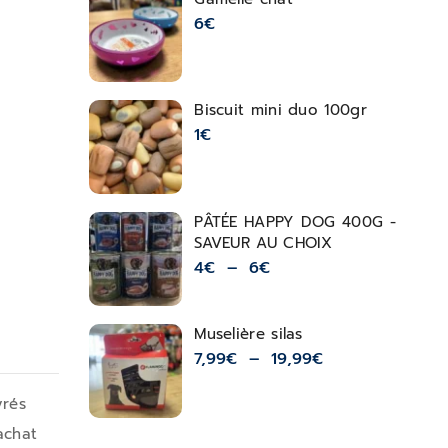
6
€
Biscuit mini duo 100gr
1
€
PÂTÉE HAPPY DOG 400G -
SAVEUR AU CHOIX
4
€
–
6
€
Muselière silas
7,99
€
–
19,99
€
vrés
achat