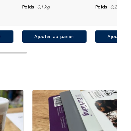
Poids
0,1 kg
Poids
0,2 kg
r
Ajouter au panier
Ajouter a