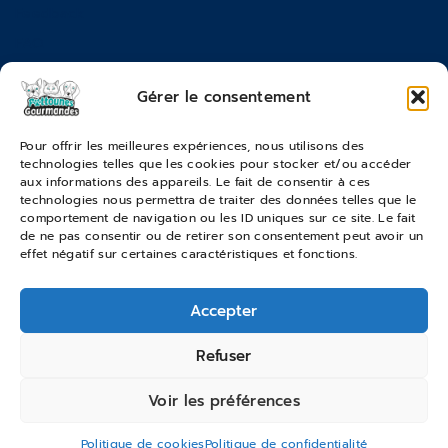
Feedback
FAQ
Moyens de paiements
Gérer le consentement
Commandes & Retours
Pour offrir les meilleures expériences, nous utilisons des
technologies telles que les cookies pour stocker et/ou accéder
Conditions générales de vente
aux informations des appareils. Le fait de consentir à ces
Suivi de commande
technologies nous permettra de traiter des données telles que le
comportement de navigation ou les ID uniques sur ce site. Le fait
Services & Retours
de ne pas consentir ou de retirer son consentement peut avoir un
effet négatif sur certaines caractéristiques et fonctions.
Modes de livraison
Accepter
© 2026 Pattounes Gourmandes
Refuser
Voir les préférences
Politique de cookies
Politique de confidentialité