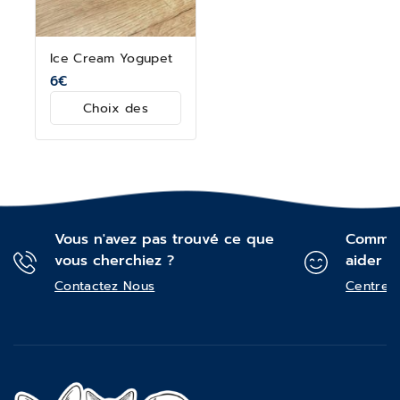
Ice Cream Yogupet
6
€
Choix des
options
Vous n'avez pas trouvé ce que
Commen
vous cherchiez ?
aider ?
Contactez Nous
Centre d