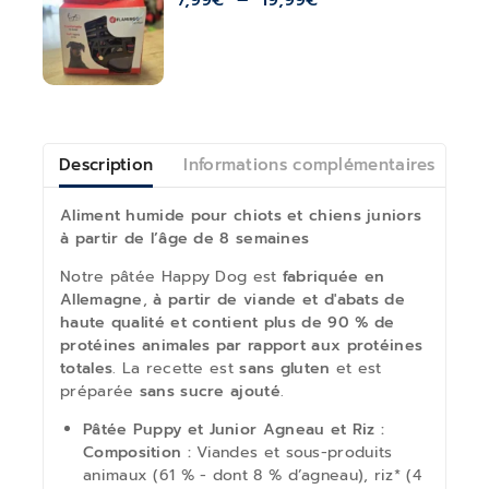
7,99
€
–
19,99
€
Description
Informations complémentaires
Av
Aliment humide pour chiots et chiens juniors
à partir de l’âge de 8 semaines
Notre pâtée Happy Dog est
fabriquée en
Allemagne
,
à partir de viande et d'abats de
haute qualité et contient plus de 90 % de
protéines animales par rapport aux protéines
totales
. La recette est
sans gluten
et est
préparée
sans sucre ajouté
.
Pâtée Puppy et Junior Agneau et Riz :
Composition :
Viandes et sous-produits
animaux (61 % - dont 8 % d’agneau), riz* (4