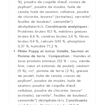
%), poudre de coquille d'œuf, cosses de
psyllium*, poudre de moules, huile de
canola, huile de saumon, cellulose, poudre
de chicorée, levures* (extraites), sarriette*,
feuilles de bouleau*, camomille*)
déshydrate/é/s.
Constituants analytiques :
Protéines brutes 10,1 %, matières grasses
brutes 8,6 %, cendres brutes 2,4 %, fibres
brutes 0,4 %, calcium 0,45 %, phosphore
0,37 %, humidité 77,2 %.
Pâtée Puppy et Junior Volaille, Saumon et
Pomme de terre : Composition :
Viandes et
sous-produits animaux (53 % - cou, viande,
foie, cœur et estomac de poulet), saumon
(5 %), riz*, pomme de terre (2 %), graisse
de poulet, huile de canola, cosses de
psyllium*, poudre de moules, huile de
saumon, poudre de coquille d'œuf,
cellulose, poudre de chicorée, levure*
(extraite), sarriette*, feuilles de bouleau*,
camomille*) déshydrate/é/s.
Constituants