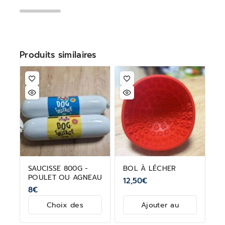
Produits similaires
SAUCISSE 800G -
BOL À LÉCHER
POULET OU AGNEAU
12,50
€
8
€
Choix des
Ajouter au
options
panier