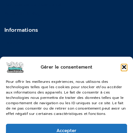
Politique de confidentialité
Actualités & Blog
Contact
Informations
Feedback
FAQ
Moyens de paiements
Gérer le consentement
Commandes & Retours
Pour offrir les meilleures expériences, nous utilisons des
technologies telles que les cookies pour stocker et/ou accéder
Conditions générales de vente
aux informations des appareils. Le fait de consentir à ces
Suivi de commande
technologies nous permettra de traiter des données telles que le
comportement de navigation ou les ID uniques sur ce site. Le fait
Services & Retours
de ne pas consentir ou de retirer son consentement peut avoir un
effet négatif sur certaines caractéristiques et fonctions.
Modes de livraison
Accepter