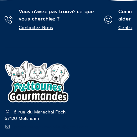
Vous n'avez pas trouvé ce que
Commen
vous cherchiez ?
aider ?
Contactez Nous
Centre d
6 rue du Maréchal Foch
67120 Molsheim
pattounesgourmandes@gmail.com
03 88 47 18 70