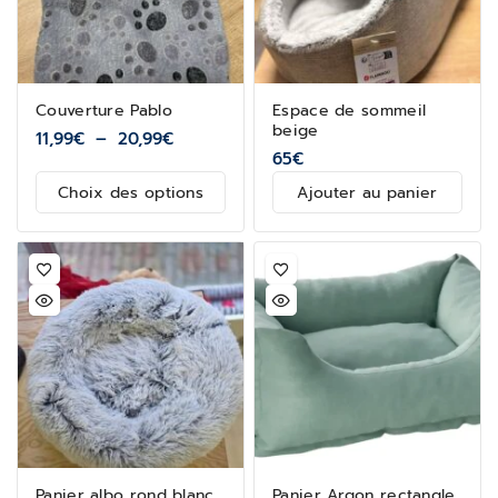
Couverture Pablo
Espace de sommeil
beige
11,99
€
–
20,99
€
65
€
Choix des options
Ajouter au panier
Panier albo rond blanc
Panier Argon rectangle