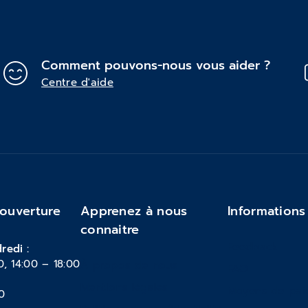
Comment pouvons-nous vous aider ?
Centre d'aide
'ouverture
Apprenez à nous
Informations
connaitre
Feedback
redi :
0, 14:00 – 18:00
À propos de nous
FAQ
Mentions légales
Moyens de pai
0