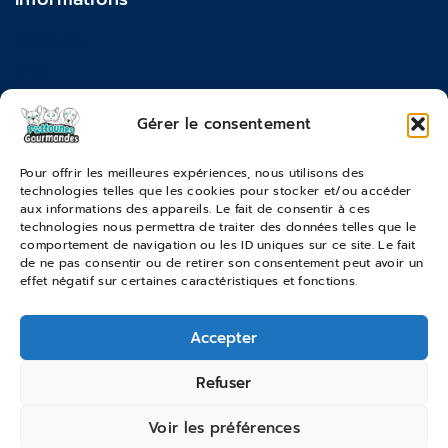
Feedback
FAQ
Moyens de paiements
Gérer le consentement
Commandes & Retours
Pour offrir les meilleures expériences, nous utilisons des
technologies telles que les cookies pour stocker et/ou accéder
Conditions générales de vente
aux informations des appareils. Le fait de consentir à ces
Suivi de commande
technologies nous permettra de traiter des données telles que le
comportement de navigation ou les ID uniques sur ce site. Le fait
Services & Retours
de ne pas consentir ou de retirer son consentement peut avoir un
effet négatif sur certaines caractéristiques et fonctions.
Modes de livraison
Accepter
© 2026 Pattounes Gourmandes
Refuser
Voir les préférences