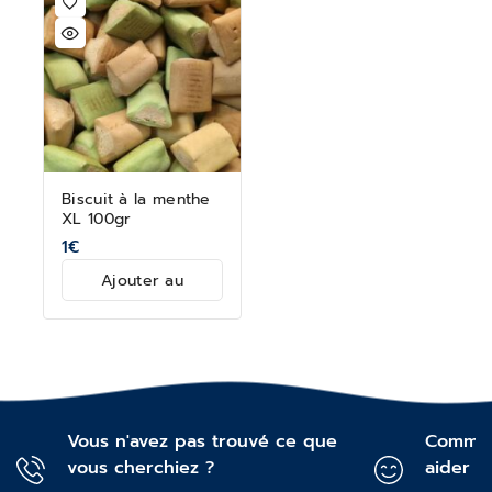
Biscuit à la menthe
XL 100gr
1
€
Ajouter au
panier
Vous n'avez pas trouvé ce que
Commen
vous cherchiez ?
aider ?