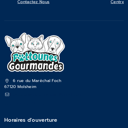
Contactez Nous
Centre d
6 rue du Maréchal Foch
67120 Molsheim
pattounesgourmandes@gmail.com
03 88 47 18 70
Horaires d'ouverture