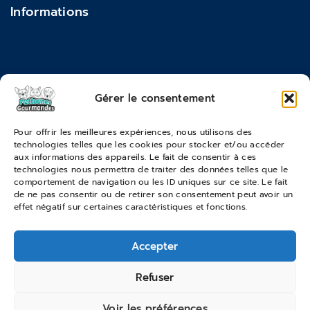
Informations
Feedback
FAQ
Moyens de paiements
Gérer le consentement
Commandes & Retours
Pour offrir les meilleures expériences, nous utilisons des
technologies telles que les cookies pour stocker et/ou accéder
Conditions générales de vente
aux informations des appareils. Le fait de consentir à ces
Suivi de commande
technologies nous permettra de traiter des données telles que le
comportement de navigation ou les ID uniques sur ce site. Le fait
Services & Retours
de ne pas consentir ou de retirer son consentement peut avoir un
effet négatif sur certaines caractéristiques et fonctions.
Modes de livraison
Accepter
© 2026 Pattounes Gourmandes
Refuser
Voir les préférences