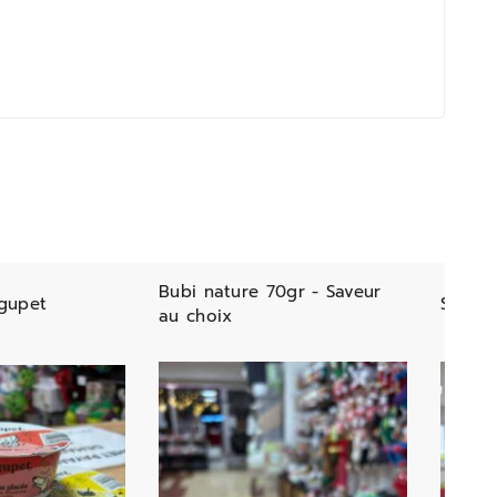
Bubi nature 70gr - Saveur
gupet
Smoot
au choix