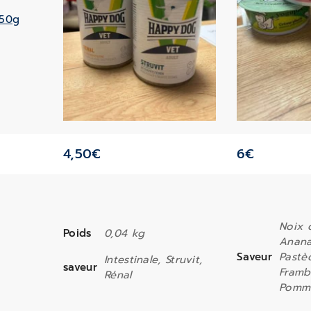
4,50
€
6
€
Noix 
Poids
0,04 kg
Anana
Saveur
Pastè
Intestinale, Struvit,
saveur
Framb
Rénal
Pomme