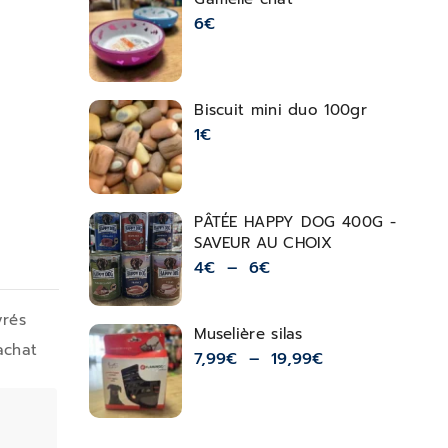
6
€
Biscuit mini duo 100gr
1
€
PÂTÉE HAPPY DOG 400G -
SAVEUR AU CHOIX
4
€
–
6
€
vrés
Muselière silas
achat
7,99
€
–
19,99
€