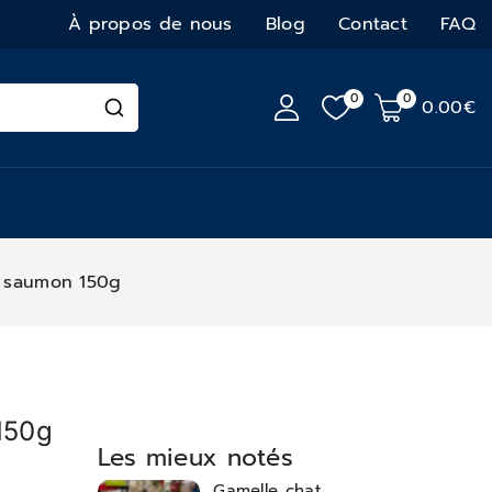
À propos de nous
Blog
Contact
FAQ
0
0
0
.00€
 saumon 150g
150g
Les mieux notés
Gamelle chat