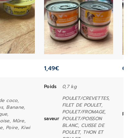
1,49
€
6,99
Poids
0,7 kg
POULET/CREVETTES,
de coco,
FILET DE POULET,
s, Banane,
POULET/FROMAGE,
que,
Poids
saveur
POULET/POISSON
oise, Mûre,
BLANC, CUISSE DE
, Poire, Kiwi
POULET, THON ET