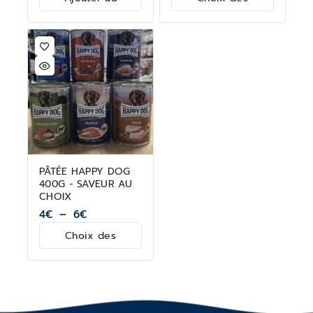
panier
options
PÂTÉE HAPPY DOG
400G - SAVEUR AU
CHOIX
4
€
–
6
€
Choix des
options