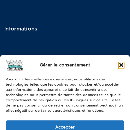
Politique de confidentialité
Actualités & Blog
Contact
Informations
Feedback
FAQ
Moyens de paiements
Gérer le consentement
Commandes & Retours
Pour offrir les meilleures expériences, nous utilisons des
technologies telles que les cookies pour stocker et/ou accéder
Conditions générales de vente
aux informations des appareils. Le fait de consentir à ces
Suivi de commande
technologies nous permettra de traiter des données telles que le
comportement de navigation ou les ID uniques sur ce site. Le fait
Services & Retours
de ne pas consentir ou de retirer son consentement peut avoir un
effet négatif sur certaines caractéristiques et fonctions.
Modes de livraison
Accepter