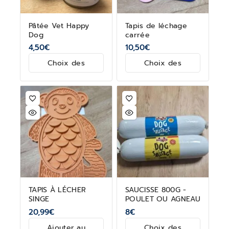
Pâtée Vet Happy
Tapis de léchage
Dog
carrée
4,50
€
10,50
€
Choix des
Choix des
options
options
TAPIS À LÉCHER
SAUCISSE 800G -
SINGE
POULET OU AGNEAU
20,99
€
8
€
Ajouter au
Choix des