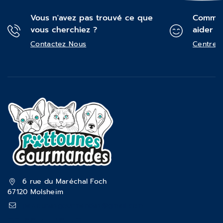
Vous n'avez pas trouvé ce que
Commen
vous cherchiez ?
aider ?
Contactez Nous
Centre d
6 rue du Maréchal Foch
67120 Molsheim
pattounesgourmandes@gmail.com
03 88 47 18 70