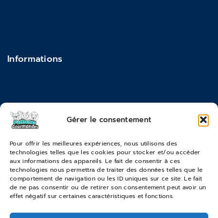
Mentions légales
Politique de confidentialité
Actualités & Blog
Contact
Informations
Feedback
FAQ
Moyens de paiements
Gérer le consentement
Commandes & Retours
Pour offrir les meilleures expériences, nous utilisons des
technologies telles que les cookies pour stocker et/ou accéder
Conditions générales de vente
aux informations des appareils. Le fait de consentir à ces
Suivi de commande
technologies nous permettra de traiter des données telles que le
comportement de navigation ou les ID uniques sur ce site. Le fait
Services & Retours
de ne pas consentir ou de retirer son consentement peut avoir un
effet négatif sur certaines caractéristiques et fonctions.
Modes de livraison