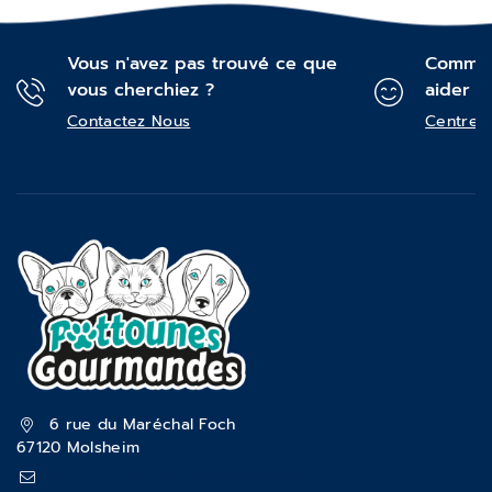
Vous n'avez pas trouvé ce que
Commen
vous cherchiez ?
aider ?
Contactez Nous
Centre d
6 rue du Maréchal Foch
67120 Molsheim
pattounesgourmandes@gmail.com