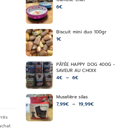
6
€
Biscuit mini duo 100gr
1
€
PÂTÉE HAPPY DOG 400G -
SAVEUR AU CHOIX
4
€
–
6
€
Muselière silas
7,99
€
–
19,99
€
vrés
achat