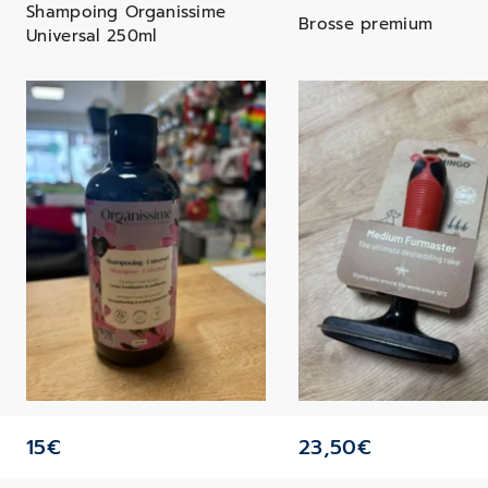
Shampoing Organissime
Brosse premium
Universal 250ml
15
€
23,50
€