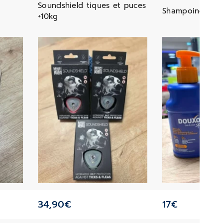
Soundshield tiques et puces
Shampoing Dou
+10kg
34,90
€
17
€