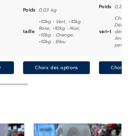
Poids
0,25 kg
Poids
0,03 kg
Chiot, Hy
+10kg : Vert, +10kg :
Démêlant
Rose, +10kg : Noir,
taille
vari-t
démangea
+10kg : Orange,
Anti-odeu
+10kg : Bleu
perte de 
r
Choix des options
Choix des