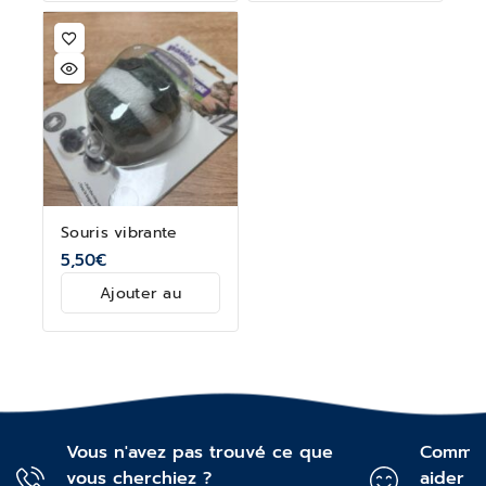
Souris vibrante
5,50
€
Ajouter au
panier
Vous n'avez pas trouvé ce que
Commen
vous cherchiez ?
aider ?