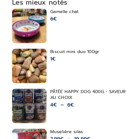
Les mieux notés
Gamelle chat
6
€
Biscuit mini duo 100gr
1
€
PÂTÉE HAPPY DOG 400G - SAVEUR
AU CHOIX
4
€
–
6
€
Muselière silas
7,99
€
–
19,99
€