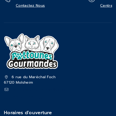
Contactez Nous
Centre d
6 rue du Maréchal Foch
67120 Molsheim
pattounesgourmandes@gmail.com
03 88 47 18 70
Horaires d'ouverture