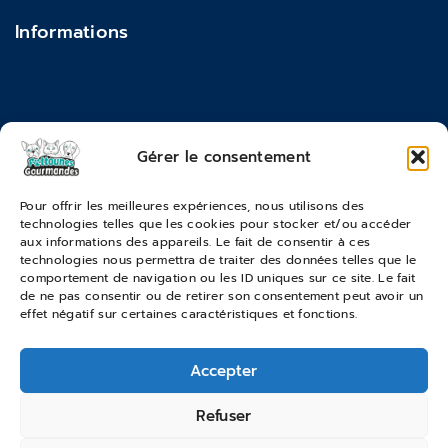
Contact
Informations
Feedback
FAQ
Moyens de paiements
Gérer le consentement
Commandes & Retours
Pour offrir les meilleures expériences, nous utilisons des
technologies telles que les cookies pour stocker et/ou accéder
Conditions générales de vente
aux informations des appareils. Le fait de consentir à ces
Suivi de commande
technologies nous permettra de traiter des données telles que le
comportement de navigation ou les ID uniques sur ce site. Le fait
Services & Retours
de ne pas consentir ou de retirer son consentement peut avoir un
effet négatif sur certaines caractéristiques et fonctions.
Modes de livraison
Accepter
© 2026 Pattounes Gourmandes
Refuser