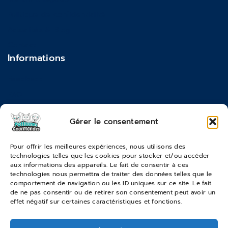
Politique de confidentialité
Actualités & Blog
Contact
Informations
Feedback
FAQ
Moyens de paiements
Gérer le consentement
Commandes & Retours
Pour offrir les meilleures expériences, nous utilisons des
technologies telles que les cookies pour stocker et/ou accéder
Conditions générales de vente
aux informations des appareils. Le fait de consentir à ces
Suivi de commande
technologies nous permettra de traiter des données telles que le
comportement de navigation ou les ID uniques sur ce site. Le fait
Services & Retours
de ne pas consentir ou de retirer son consentement peut avoir un
effet négatif sur certaines caractéristiques et fonctions.
Modes de livraison