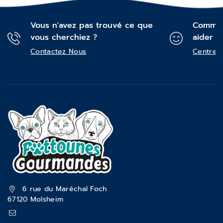
Vous n'avez pas trouvé ce que
Commen
vous cherchiez ?
aider ?
Contactez Nous
Centre d
6 rue du Maréchal Foch
67120 Molsheim
pattounesgourmandes@gmail.com