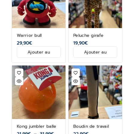
Warrior bull
Peluche girafe
29,90
€
19,90
€
Ajouter au
Ajouter au
panier
panier
Kong jumbler balle
Boudin de travail
21,99
€
–
31,99
€
22,90
€