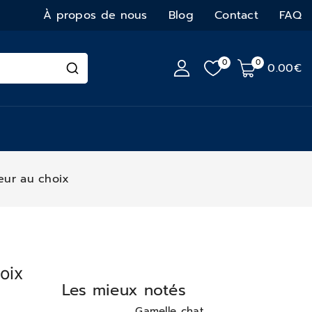
À propos de nous
Blog
Contact
FAQ
0
0
0
.00€
eur au choix
oix
Les mieux notés
Gamelle chat