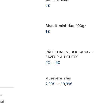
6
€
Biscuit mini duo 100gr
1
€
PÂTÉE HAPPY DOG 400G -
SAVEUR AU CHOIX
4
€
–
6
€
Muselière silas
7,99
€
–
19,99
€
és
hat