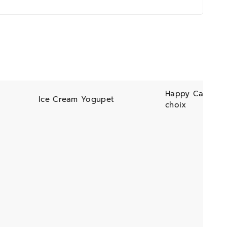
Happy Cat 85gr
Ice Cream Yogupet
choix