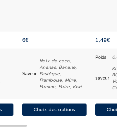
6
€
1,49
€
0,085 k
Poids
Noix de coco,
Ananas, Banane,
KITTEN 
Pastèque,
Saveur
BOEUF, T
saveur
Framboise, Mûre,
L
VOLAILL
Pomme, Poire, Kiwi
CANARD
s
Choix des options
Choix des