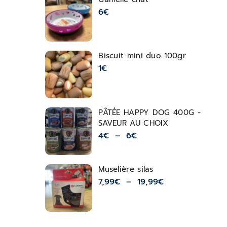
6
€
Biscuit mini duo 100gr
1
€
PÂTÉE HAPPY DOG 400G -
SAVEUR AU CHOIX
4
€
–
6
€
Muselière silas
7,99
€
–
19,99
€