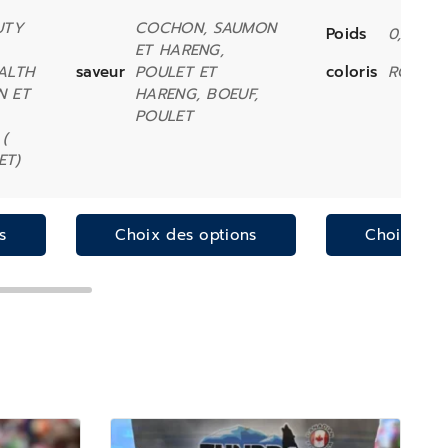
UTY
COCHON, SAUMON
Poids
0,14 kg
ET HARENG,
ALTH
saveur
POULET ET
coloris
ROSE, 
N ET
HARENG, BOEUF,
POULET
 (
ET)
s
Choix des options
Choix des