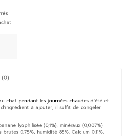
vrés
achat
 (0)
/ou chat pendant les journées chaudes d'été
et
 d'ingrédient à ajouter, il suffit de congeler
 banane lyophilisée (0,1%), minéraux (0,007%).
s brutes 0,75%, humidité 85%. Calcium 0,11%,