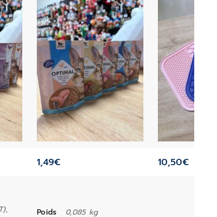
1,49
€
10,50
€
),
Poids
0,085 kg