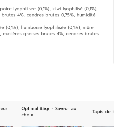
re lyophilisée (0,1%), kiwi lyophilisé (0,1%),
s brutes 4%, cendres brutes 0,75%, humidité
e (0,1%), framboise lyophilisée (0,1%), mûre
%, matières grasses brutes 4%, cendres brutes
veur
Optimal 85gr - Saveur au
Tapis de léchag
choix