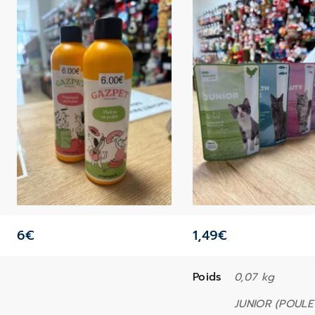
6
€
1,49
€
Poids
0,07 kg
JUNIOR (POULET