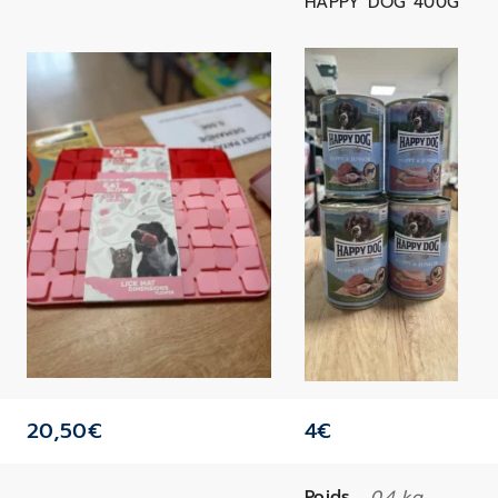
HAPPY DOG 400G
20,50
€
4
€
Poids
0,4 kg