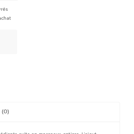
vrés
achat
 (0)