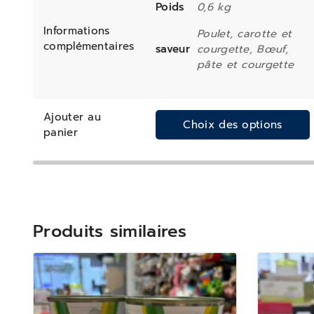
Poids
0,6 kg
Informations
Poulet, carotte et
complémentaires
saveur
courgette, Bœuf,
pâte et courgette
Ajouter au
Choix des options
panier
Produits similaires