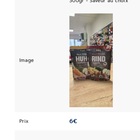
300gr - Saveur au choix
Image
6
€
Prix