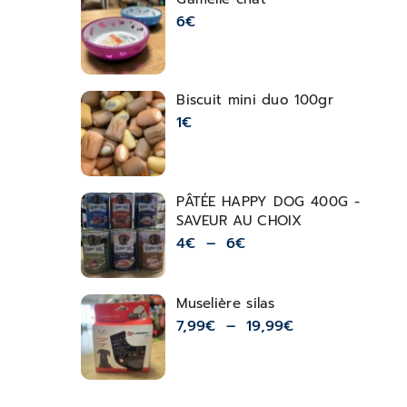
6
€
Biscuit mini duo 100gr
1
€
PÂTÉE HAPPY DOG 400G -
SAVEUR AU CHOIX
4
€
–
6
€
Muselière silas
7,99
€
–
19,99
€