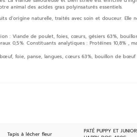
es. La viande savoureuse et bien striée est enrichie d'ing
tre animal des acides gras polyinsaturés essentiels.
s d'origine naturelle, traités avec soin et douceur. Elle ne
tion : Viande de poulet, foies, cœurs, gésiers 63%, bouill
aux 0,5%. Constituants analytiques : Protéines 10,8% , ma
 bœuf, foie, panse, langues, cœurs 63%, bouillon de bœuf
PATÉ PUPPY ET JUNIOR
Tapis à lécher fleur