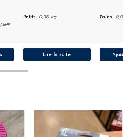
,
Poids
0,36 kg
Poids
0,02 kg
OMME
s
Lire la suite
Ajouter a