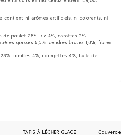
rédients cuits en morceaux entiers. L'ajout
 contient ni arômes artificiels, ni colorants, ni
on de poulet 28%, riz 4%, carottes 2%,
tières grasses 6,5%, cendres brutes 1,8%, fibres
 28%, nouilles 4%, courgettes 4%, huile de
TAPIS À LÉCHER GLACE
Couvercle Bubi