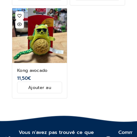
panier
panier
Kong avocado
11,50
€
Ajouter au
panier
Vous n'avez pas trouvé ce que
Commen