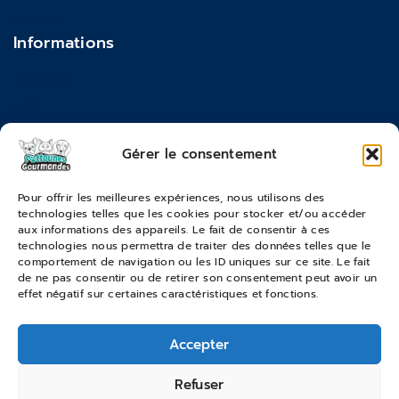
Contact
Informations
Feedback
FAQ
Moyens de paiements
Gérer le consentement
Commandes & Retours
Pour offrir les meilleures expériences, nous utilisons des
technologies telles que les cookies pour stocker et/ou accéder
Conditions générales de vente
aux informations des appareils. Le fait de consentir à ces
Suivi de commande
technologies nous permettra de traiter des données telles que le
comportement de navigation ou les ID uniques sur ce site. Le fait
Services & Retours
de ne pas consentir ou de retirer son consentement peut avoir un
effet négatif sur certaines caractéristiques et fonctions.
Modes de livraison
Accepter
© 2026 Pattounes Gourmandes
Refuser