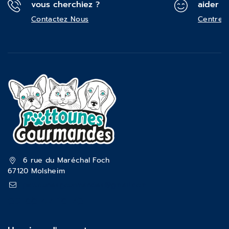
vous cherchiez ?
aider ?
Contactez Nous
Centre d
6 rue du Maréchal Foch
67120 Molsheim
pattounesgourmandes@gmail.com
03 88 47 18 70