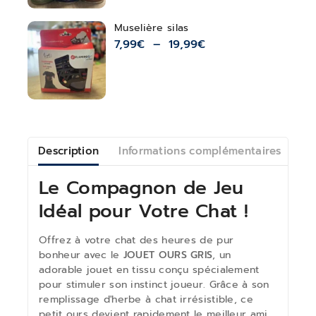
Muselière silas
7,99
€
–
19,99
€
Description
Informations complémentaires
Av
Le Compagnon de Jeu
Idéal pour Votre Chat !
Offrez à votre chat des heures de pur
bonheur avec le
JOUET OURS GRIS
, un
adorable jouet en tissu conçu spécialement
pour stimuler son instinct joueur. Grâce à son
remplissage d'herbe à chat irrésistible, ce
petit ours devient rapidement le meilleur ami