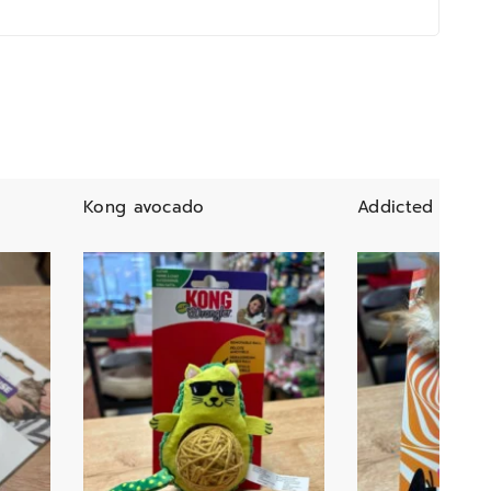
Kong avocado
Addicted stick