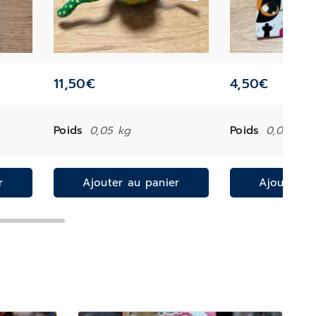
11,50
€
4,50
€
Poids
0,05 kg
Poids
0,02 kg
r
Ajouter au panier
Ajouter a