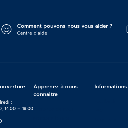
Comment pouvons-nous vous aider ?
Centre d'aide
'ouverture
Apprenez à nous
Informations
connaitre
Feedback
redi :
0, 14:00 – 18:00
À propos de nous
FAQ
Mentions légales
Moyens de pai
0
Politique de confidentialité