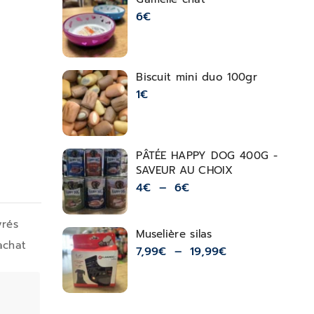
6
€
Biscuit mini duo 100gr
1
€
PÂTÉE HAPPY DOG 400G -
SAVEUR AU CHOIX
4
€
–
6
€
vrés
Muselière silas
achat
7,99
€
–
19,99
€