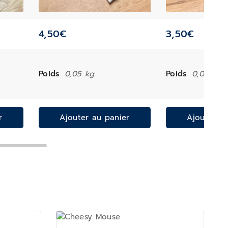
4,50
€
3,50
€
Poids
0,05 kg
Poids
0,05 kg
r
Ajouter au panier
Ajouter a