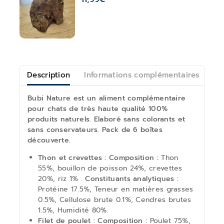
Description
Informations complémentaires
Av
Bubi Nature est un aliment complémentaire
pour chats de très haute qualité 100%
produits naturels. Elaboré sans colorants et
sans conservateurs.
Pack de 6 boîtes
découverte.
Thon et crevettes : Composition :
Thon
55%, bouillon de poisson 24%, crevettes
20%, riz 1% .
Constituants analytiques :
Protéine 17.5%, Teneur en matières grasses
0.5%, Cellulose brute 0.1%, Cendres brutes
1.5%, Humidité 80%.
Filet de poulet : Composition :
Poulet 75%,