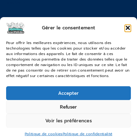
Feedback
FAQ
Moyens de paiements
Gérer le consentement
Commandes & Retours
Pour offrir les meilleures expériences, nous utilisons des
technologies telles que les cookies pour stocker et/ou accéder
Conditions générales de vente
aux informations des appareils. Le fait de consentir à ces
Suivi de commande
technologies nous permettra de traiter des données telles que le
comportement de navigation ou les ID uniques sur ce site. Le fait
Services & Retours
de ne pas consentir ou de retirer son consentement peut avoir un
effet négatif sur certaines caractéristiques et fonctions.
Modes de livraison
Accepter
© 2026 Pattounes Gourmandes
Refuser
Voir les préférences
Politique de cookies
Politique de confidentialité