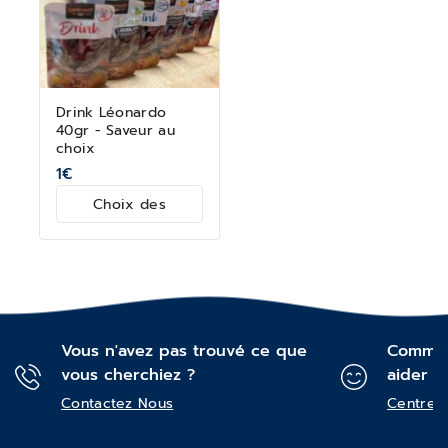
Drink Léonardo
40gr - Saveur au
choix
1
€
Choix des
options
Vous n'avez pas trouvé ce que
Commen
vous cherchiez ?
aider ?
Contactez Nous
Centre d