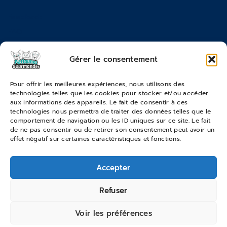
Feedback
FAQ
Moyens de paiements
Gérer le consentement
Commandes & Retours
Pour offrir les meilleures expériences, nous utilisons des
technologies telles que les cookies pour stocker et/ou accéder
Conditions générales de vente
aux informations des appareils. Le fait de consentir à ces
Suivi de commande
technologies nous permettra de traiter des données telles que le
comportement de navigation ou les ID uniques sur ce site. Le fait
Services & Retours
de ne pas consentir ou de retirer son consentement peut avoir un
effet négatif sur certaines caractéristiques et fonctions.
Modes de livraison
Accepter
© 2026 Pattounes Gourmandes
Refuser
Voir les préférences