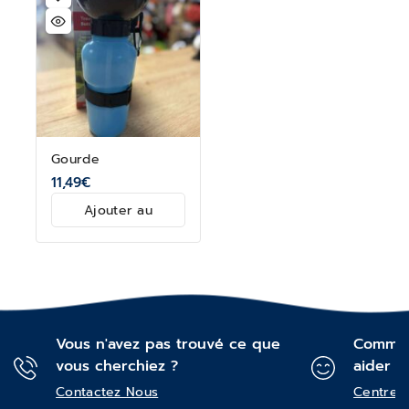
Gourde
11,49
€
Ajouter au
panier
Vous n'avez pas trouvé ce que
Commen
vous cherchiez ?
aider ?
Contactez Nous
Centre d