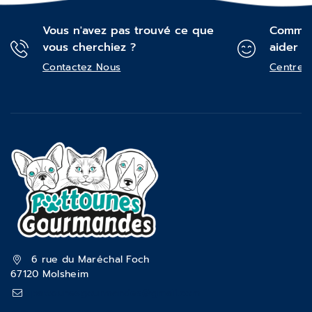
Vous n'avez pas trouvé ce que
Commen
vous cherchiez ?
aider ?
Contactez Nous
Centre d
6 rue du Maréchal Foch
67120 Molsheim
pattounesgourmandes@gmail.com