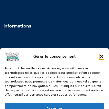
Politique de confidentialité
Actualités & Blog
Contact
Informations
Feedback
FAQ
Moyens de paiements
Gérer le consentement
Commandes & Retours
Pour offrir les meilleures expériences, nous utilisons des
technologies telles que les cookies pour stocker et/ou accéder
Conditions générales de vente
aux informations des appareils. Le fait de consentir à ces
Suivi de commande
technologies nous permettra de traiter des données telles que le
comportement de navigation ou les ID uniques sur ce site. Le fait
Services & Retours
de ne pas consentir ou de retirer son consentement peut avoir un
effet négatif sur certaines caractéristiques et fonctions.
Modes de livraison
Accepter