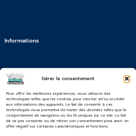
Mentions légales
Politique de confidentialité
Actualités & Blog
Contact
Informations
Feedback
FAQ
Moyens de paiements
Gérer le consentement
Commandes & Retours
Pour offrir les meilleures expériences, nous utilisons des
technologies telles que les cookies pour stocker et/ou accéder
Conditions générales de vente
aux informations des appareils. Le fait de consentir à ces
Suivi de commande
technologies nous permettra de traiter des données telles que le
comportement de navigation ou les ID uniques sur ce site. Le fait
Services & Retours
de ne pas consentir ou de retirer son consentement peut avoir un
effet négatif sur certaines caractéristiques et fonctions.
Modes de livraison