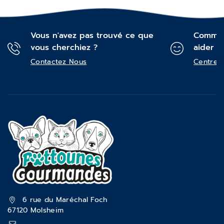
Vous n'avez pas trouvé ce que
Commen
vous cherchiez ?
aider ?
Contactez Nous
Centre d
6 rue du Maréchal Foch
67120 Molsheim
pattounesgourmandes@gmail.com