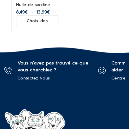
Huile de sardine
8,49
€
–
13,99
€
Choix des
options
Vous n'avez pas trouvé ce que
Commen
vous cherchiez ?
aider ?
Contactez Nous
Centre d