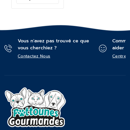
panier
Vous n'avez pas trouvé ce que
Commen
vous cherchiez ?
aider ?
Contactez Nous
Centre d