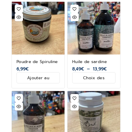
Poudre de Spiruline
Huile de sardine
6,99
€
8,49
€
–
13,99
€
Ajouter au
Choix des
panier
options