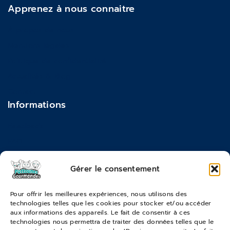
Apprenez à nous connaitre
À propos de nous
Mentions légales
Politique de confidentialité
Actualités & Blog
Contact
Informations
Feedback
FAQ
Moyens de paiements
Gérer le consentement
Commandes & Retours
Pour offrir les meilleures expériences, nous utilisons des
technologies telles que les cookies pour stocker et/ou accéder
Conditions générales de vente
aux informations des appareils. Le fait de consentir à ces
Suivi de commande
technologies nous permettra de traiter des données telles que le