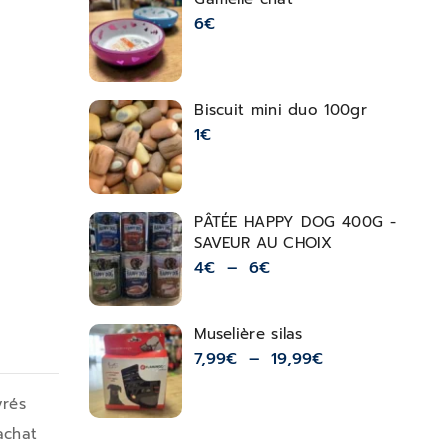
6
€
Biscuit mini duo 100gr
1
€
PÂTÉE HAPPY DOG 400G -
SAVEUR AU CHOIX
4
€
–
6
€
Muselière silas
7,99
€
–
19,99
€
vrés
achat