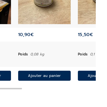
10,90
€
15,50
€
Poids
0,08 kg
Poids
0,1 kg
r
Ajouter au panier
Ajouter a