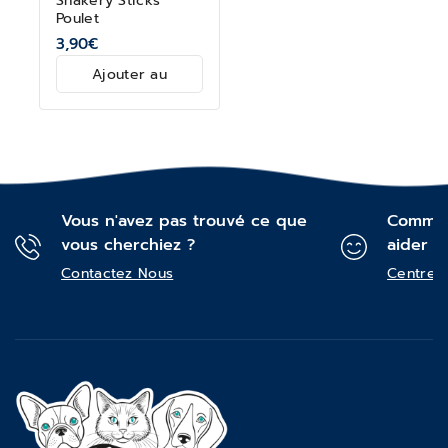
Shakery Sticks
Poulet
3,90
€
Ajouter au
panier
Vous n'avez pas trouvé ce que
Commen
vous cherchiez ?
aider ?
Contactez Nous
Centre d