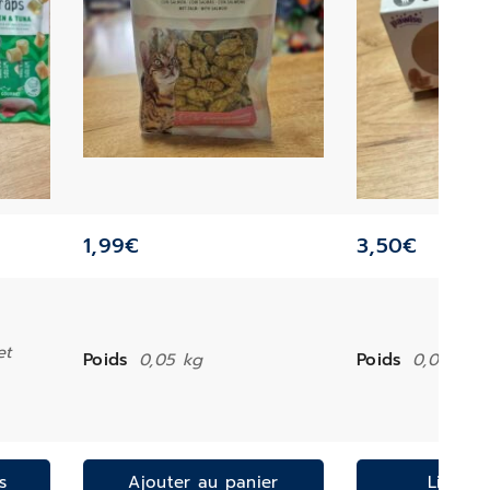
1,99
€
3,50
€
et
Poids
0,05 kg
Poids
0,05 kg
s
Ajouter au panier
Lire la 