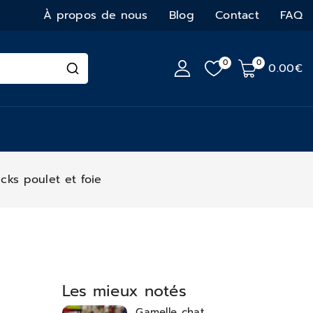
À propos de nous
Blog
Contact
FAQ
0
0
0
.00€
icks poulet et foie
Les mieux notés
Gamelle chat