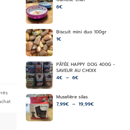
6
€
Biscuit mini duo 100gr
1
€
PÂTÉE HAPPY DOG 400G -
SAVEUR AU CHOIX
4
€
–
6
€
vrés
Muselière silas
achat
7,99
€
–
19,99
€