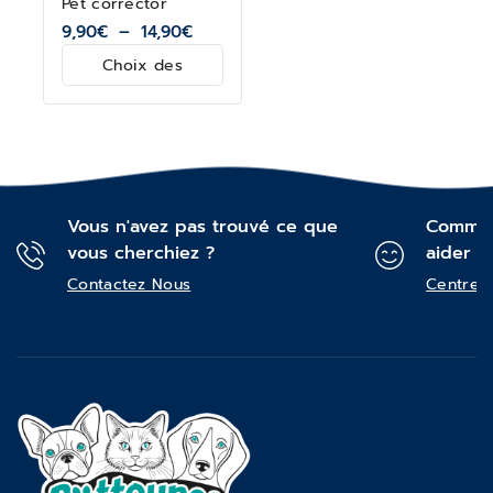
Pet corrector
9,90
€
–
14,90
€
Choix des
options
Vous n'avez pas trouvé ce que
Commen
vous cherchiez ?
aider ?
Contactez Nous
Centre d