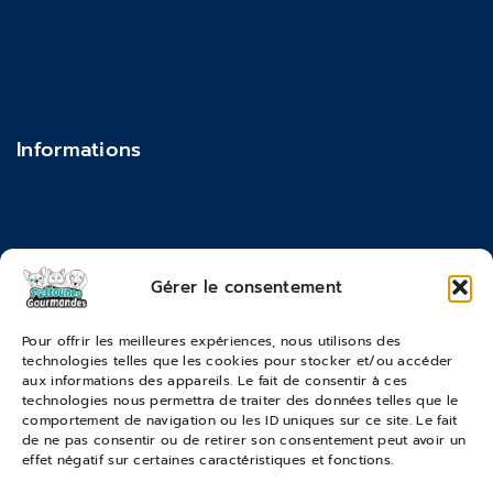
Mentions légales
Politique de confidentialité
Actualités & Blog
Contact
Informations
Feedback
FAQ
Moyens de paiements
Gérer le consentement
Commandes & Retours
Pour offrir les meilleures expériences, nous utilisons des
technologies telles que les cookies pour stocker et/ou accéder
Conditions générales de vente
aux informations des appareils. Le fait de consentir à ces
Suivi de commande
technologies nous permettra de traiter des données telles que le
comportement de navigation ou les ID uniques sur ce site. Le fait
Services & Retours
de ne pas consentir ou de retirer son consentement peut avoir un
effet négatif sur certaines caractéristiques et fonctions.
Modes de livraison