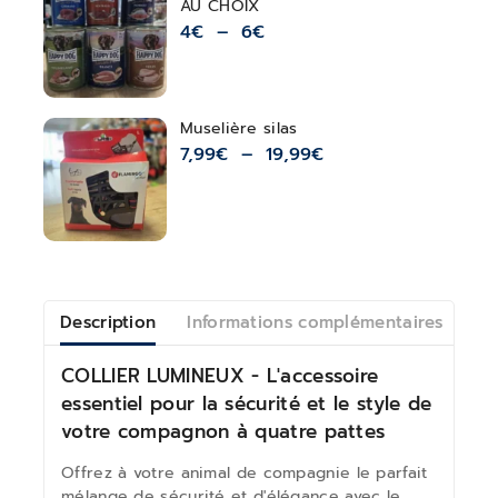
AU CHOIX
4
€
–
6
€
Muselière silas
7,99
€
–
19,99
€
Description
Informations complémentaires
Av
COLLIER LUMINEUX - L'accessoire
essentiel pour la sécurité et le style de
votre compagnon à quatre pattes
Offrez à votre animal de compagnie le parfait
mélange de sécurité et d'élégance avec le