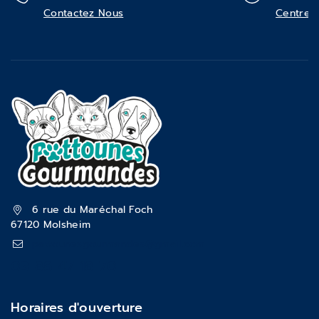
Contactez Nous
Centre d
6 rue du Maréchal Foch
67120 Molsheim
pattounesgourmandes@gmail.com
03 88 47 18 70
Horaires d'ouverture