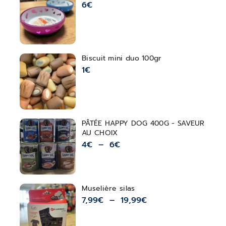
6
€
Biscuit mini duo 100gr
1
€
PÂTÉE HAPPY DOG 400G - SAVEUR
AU CHOIX
4
€
–
6
€
Muselière silas
7,99
€
–
19,99
€