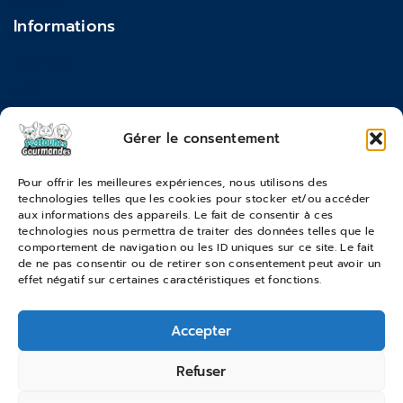
Contact
Informations
Feedback
FAQ
Moyens de paiements
Gérer le consentement
Commandes & Retours
Pour offrir les meilleures expériences, nous utilisons des
technologies telles que les cookies pour stocker et/ou accéder
Conditions générales de vente
aux informations des appareils. Le fait de consentir à ces
Suivi de commande
technologies nous permettra de traiter des données telles que le
comportement de navigation ou les ID uniques sur ce site. Le fait
Services & Retours
de ne pas consentir ou de retirer son consentement peut avoir un
effet négatif sur certaines caractéristiques et fonctions.
Modes de livraison
Accepter
© 2026 Pattounes Gourmandes
Refuser