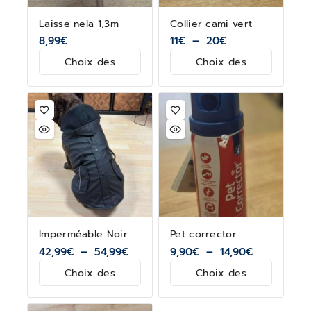
Laisse nela 1,3m
Collier cami vert
8,99
€
11
€
–
20
€
Choix des
Choix des
options
options
Imperméable Noir
Pet corrector
42,99
€
–
54,99
€
9,90
€
–
14,90
€
Choix des
Choix des
options
options