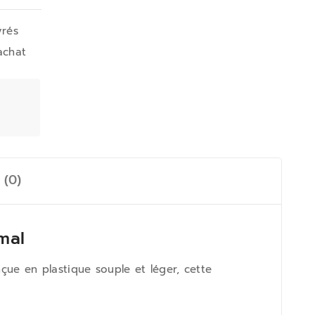
vrés
achat
 (0)
mal
ue en plastique souple et léger, cette