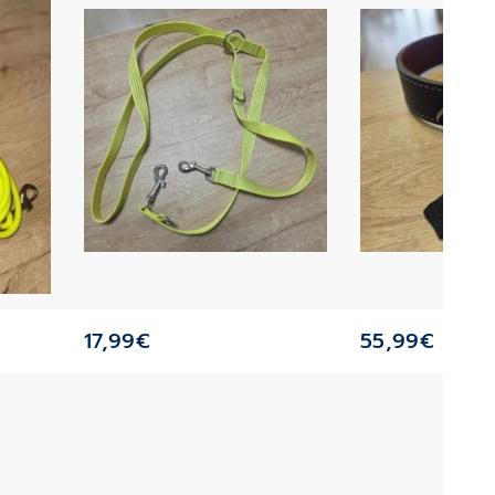
17,99
€
55,99
€
–
5