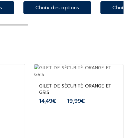
s
Choix des options
Choix des
GILET DE SÉCURITÉ ORANGE ET
GRIS
14,49
€
–
19,99
€