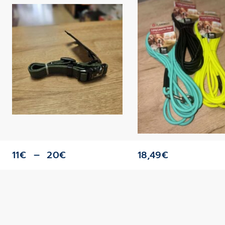
11
€
–
20
€
18,49
€