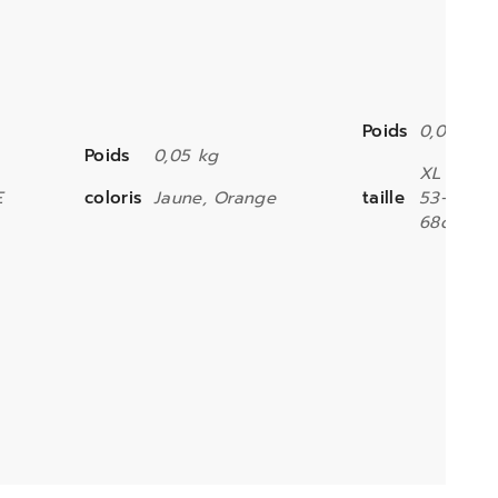
Poids
0,05 kg
Poids
0,05 kg
XL : 49-
E
coloris
Jaune, Orange
taille
53-63cm,
68cm