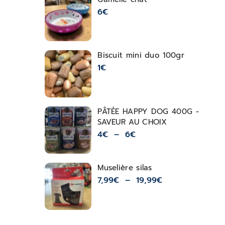
6
€
Biscuit mini duo 100gr
1
€
PÂTÉE HAPPY DOG 400G -
SAVEUR AU CHOIX
4
€
–
6
€
Muselière silas
7,99
€
–
19,99
€