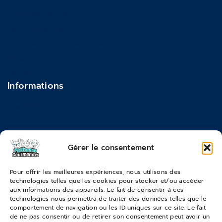
À propos de nous
Mentions légales
Politique de confidentialité
Actualités & Blog
Contact
Informations
Feedback
FAQ
Moyens de paiements
Gérer le consentement
Commandes & Retours
Pour offrir les meilleures expériences, nous utilisons des
technologies telles que les cookies pour stocker et/ou accéder
Conditions générales de vente
aux informations des appareils. Le fait de consentir à ces
Suivi de commande
technologies nous permettra de traiter des données telles que le
comportement de navigation ou les ID uniques sur ce site. Le fait
Services & Retours
de ne pas consentir ou de retirer son consentement peut avoir un