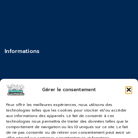
À propos de nous
Mentions légales
Politique de confidentialité
Actualités & Blog
Contact
Informations
Feedback
FAQ
Moyens de paiements
Gérer le consentement
Commandes & Retours
Pour offrir les meilleures expériences, nous utilisons des
technologies telles que les cookies pour stocker et/ou accéder
Conditions générales de vente
aux informations des appareils. Le fait de consentir à ces
Suivi de commande
technologies nous permettra de traiter des données telles que le
comportement de navigation ou les ID uniques sur ce site. Le fait
Services & Retours
de ne pas consentir ou de retirer son consentement peut avoir un