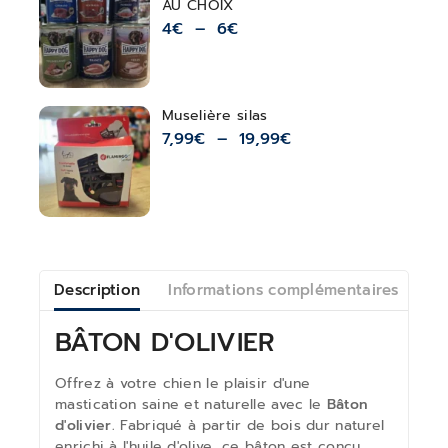
AU CHOIX
4
€
–
6
€
Muselière silas
7,99
€
–
19,99
€
Description
Informations complémentaires
Av
BÂTON D'OLIVIER
Offrez à votre chien le plaisir d'une
mastication saine et naturelle avec le
Bâton
d'olivier.
Fabriqué à partir de bois dur naturel
enrichi à l'huile d'olive, ce bâton est conçu