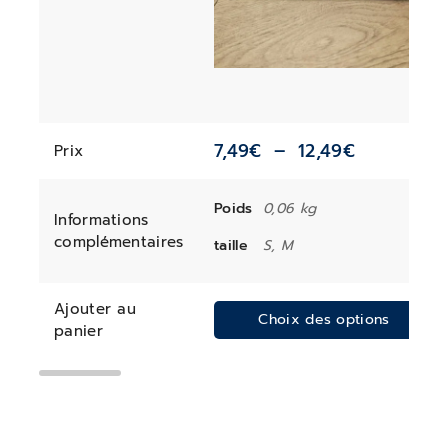
7,49
€
–
12,49
€
Prix
Poids
0,06 kg
Informations
complémentaires
taille
S, M
Ajouter au
Choix des options
panier