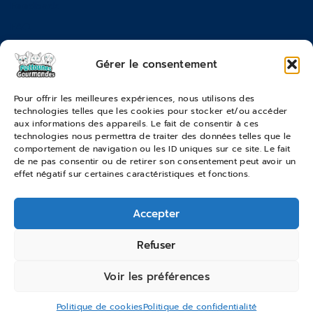
Feedback
FAQ
Moyens de paiements
Gérer le consentement
Commandes & Retours
Pour offrir les meilleures expériences, nous utilisons des
technologies telles que les cookies pour stocker et/ou accéder
Conditions générales de vente
aux informations des appareils. Le fait de consentir à ces
Suivi de commande
technologies nous permettra de traiter des données telles que le
comportement de navigation ou les ID uniques sur ce site. Le fait
Services & Retours
de ne pas consentir ou de retirer son consentement peut avoir un
effet négatif sur certaines caractéristiques et fonctions.
Modes de livraison
Accepter
© 2026 Pattounes Gourmandes
Refuser
Voir les préférences
Politique de cookies
Politique de confidentialité