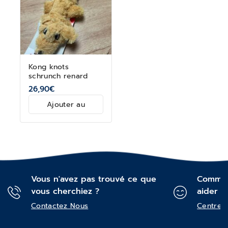
Kong knots
schrunch renard
26,90
€
Ajouter au
panier
Vous n'avez pas trouvé ce que
Commen
vous cherchiez ?
aider ?
Contactez Nous
Centre d