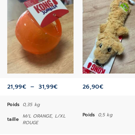
21,99
€
–
31,99
€
26,90
€
Poids
0,35 kg
Poids
0,5 kg
M/L ORANGE, L/XL
taille
ROUGE