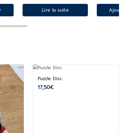
r
Lire la suite
Ajouter a
Puzzle Disc
17,50
€