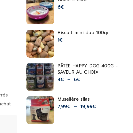
6
€
Biscuit mini duo 100gr
1
€
PÂTÉE HAPPY DOG 400G -
SAVEUR AU CHOIX
4
€
–
6
€
vrés
Muselière silas
achat
7,99
€
–
19,99
€