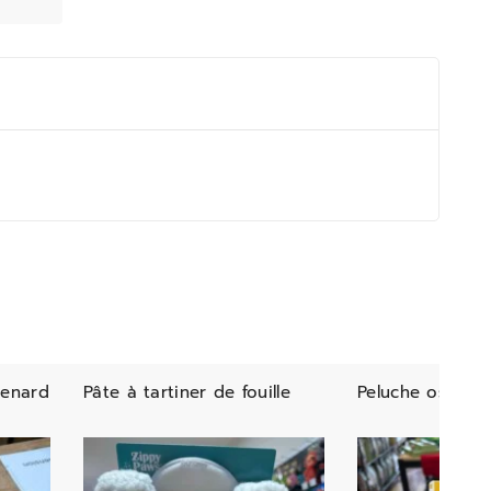
renard
Pâte à tartiner de fouille
Peluche os my 