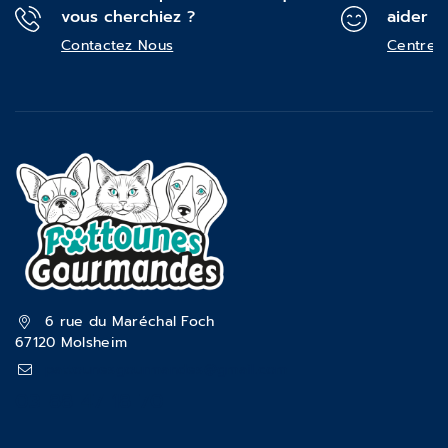
vous cherchiez ?
aider ?
Contactez Nous
Centre d
6 rue du Maréchal Foch
67120 Molsheim
pattounesgourmandes@gmail.com
03 88 47 18 70