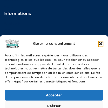
Actualités & Blog
Contact
Informations
Feedback
FAQ
Moyens de paiements
Gérer le consentement
Commandes & Retours
Pour offrir les meilleures expériences, nous utilisons des
technologies telles que les cookies pour stocker et/ou accéder
Conditions générales de vente
aux informations des appareils. Le fait de consentir à ces
Suivi de commande
technologies nous permettra de traiter des données telles que le
comportement de navigation ou les ID uniques sur ce site. Le fait
Services & Retours
de ne pas consentir ou de retirer son consentement peut avoir un
effet négatif sur certaines caractéristiques et fonctions.
Modes de livraison
Accepter
© 2026 Pattounes Gourmandes
Refuser