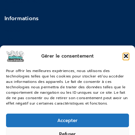
Actualités & Blog
Contact
Informations
Feedback
FAQ
Moyens de paiements
Gérer le consentement
Commandes & Retours
Pour offrir les meilleures expériences, nous utilisons des
technologies telles que les cookies pour stocker et/ou accéder
Conditions générales de vente
aux informations des appareils. Le fait de consentir à ces
Suivi de commande
technologies nous permettra de traiter des données telles que le
comportement de navigation ou les ID uniques sur ce site. Le fait
Services & Retours
de ne pas consentir ou de retirer son consentement peut avoir un
effet négatif sur certaines caractéristiques et fonctions.
Modes de livraison
Accepter
© 2026 Pattounes Gourmandes
Refuser