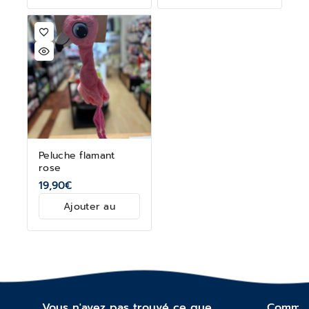
panier
Peluche flamant
rose
19,90
€
Ajouter au
panier
Vous n'avez pas trouvé ce que
Commen