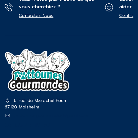
vous cherchiez ?
aider ?
Contactez Nous
Centre d
6 rue du Maréchal Foch
67120 Molsheim
pattounesgourmandes@gmail.com
03 88 47 18 70