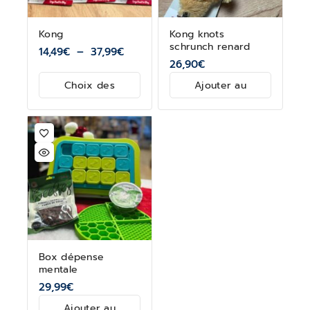
Kong
Kong knots
schrunch renard
14,49
€
–
37,99
€
26,90
€
Choix des
Ajouter au
options
panier
Box dépense
mentale
29,99
€
Ajouter au