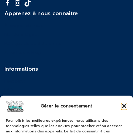
Apprenez à nous connaitre
À propos de nous
Mentions légales
Politique de confidentialité
Actualités & Blog
Contact
Informations
Feedback
FAQ
Moyens de paiements
Gérer le consentement
Commandes & Retours
Pour offrir les meilleures expériences, nous utilisons des
technologies telles que les cookies pour stocker et/ou accéder
Conditions générales de vente
aux informations des appareils. Le fait de consentir à ces