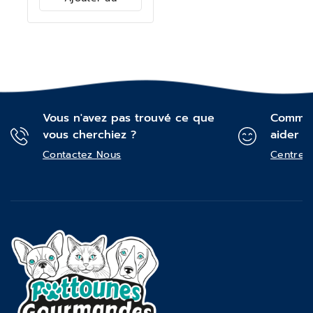
panier
Vous n'avez pas trouvé ce que
Commen
vous cherchiez ?
aider ?
Contactez Nous
Centre d