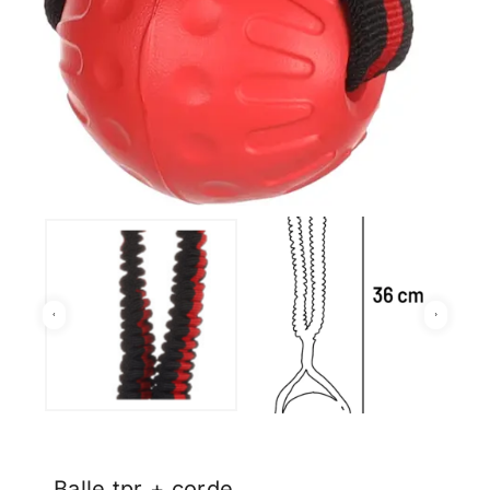
Balle tpr + corde