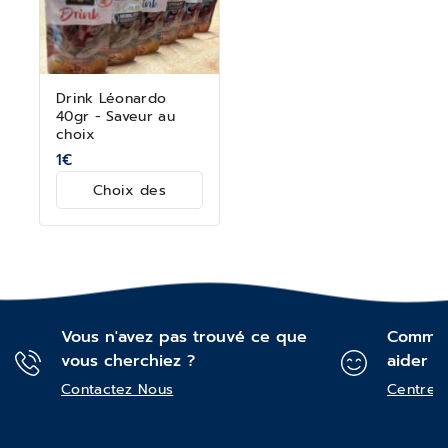
Drink Léonardo
40gr - Saveur au
choix
1
€
Choix des
options
Vous n'avez pas trouvé ce que
Commen
vous cherchiez ?
aider ?
Contactez Nous
Centre d