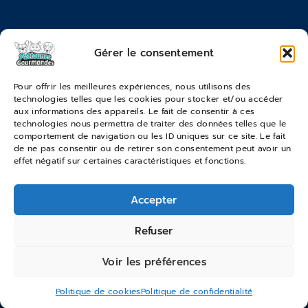
FAQ
Moyens de paiements
Gérer le consentement
Commandes & Retours
Pour offrir les meilleures expériences, nous utilisons des
technologies telles que les cookies pour stocker et/ou accéder
Conditions générales de vente
aux informations des appareils. Le fait de consentir à ces
Suivi de commande
technologies nous permettra de traiter des données telles que le
comportement de navigation ou les ID uniques sur ce site. Le fait
Services & Retours
de ne pas consentir ou de retirer son consentement peut avoir un
effet négatif sur certaines caractéristiques et fonctions.
Modes de livraison
Accepter
© 2026 Pattounes Gourmandes
Refuser
Voir les préférences
Politique de cookies
Politique de confidentialité