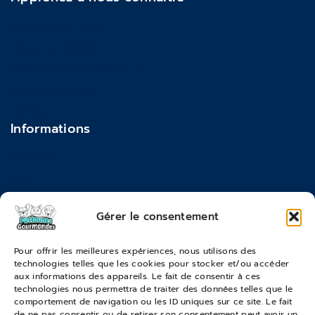
À propos de nous
Mentions légales
Politique de confidentialité
Actualités & Blog
Contact
Informations
Feedback
FAQ
Moyens de paiements
Gérer le consentement
Commandes & Retours
Pour offrir les meilleures expériences, nous utilisons des
technologies telles que les cookies pour stocker et/ou accéder
Conditions générales de vente
aux informations des appareils. Le fait de consentir à ces
Suivi de commande
technologies nous permettra de traiter des données telles que le
comportement de navigation ou les ID uniques sur ce site. Le fait
Services & Retours
de ne pas consentir ou de retirer son consentement peut avoir un