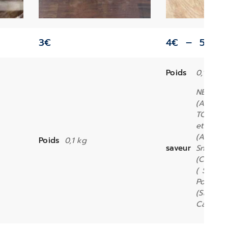
3
€
4
€
–
5,50
€
Poids
0,1 kg
NEUSEE
(Agneau
TOSCAN
et Saum
(Autruc
Poids
0,1 kg
saveur
Snack S
(Cheval)
( Saumo
Poulet),
(Saumon
Calm & 