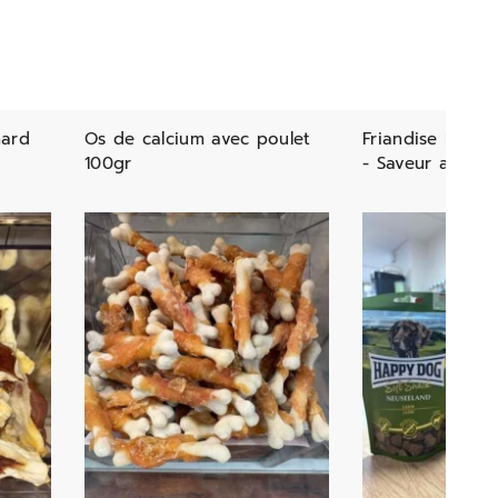
nard
Os de calcium avec poulet
Friandise Happ
100gr
- Saveur au cho