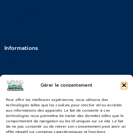
À propos de nous
Mentions légales
Politique de confidentialité
Actualités & Blog
Contact
Informations
Feedback
FAQ
Moyens de paiements
Gérer le consentement
Commandes & Retours
Pour offrir les meilleures expériences, nous utilisons des
technologies telles que les cookies pour stocker et/ou accéder
Conditions générales de vente
aux informations des appareils. Le fait de consentir à ces
Suivi de commande
technologies nous permettra de traiter des données telles que le
comportement de navigation ou les ID uniques sur ce site. Le fait
Services & Retours
de ne pas consentir ou de retirer son consentement peut avoir un
effet négatif sur certaines caractéristiques et fonctions.