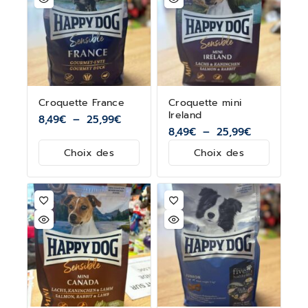
Croquette France
Croquette mini
Ireland
8,49
€
–
25,99
€
8,49
€
–
25,99
€
Choix des
Choix des
options
options