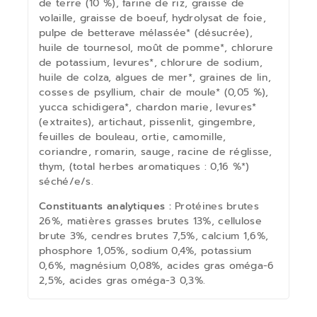
de terre (10 %), farine de riz, graisse de
volaille, graisse de boeuf, hydrolysat de foie,
pulpe de betterave mélassée* (désucrée),
huile de tournesol, moût de pomme*, chlorure
de potassium, levures*, chlorure de sodium,
huile de colza, algues de mer*, graines de lin,
cosses de psyllium, chair de moule* (0,05 %),
yucca schidigera*, chardon marie, levures*
(extraites), artichaut, pissenlit, gingembre,
feuilles de bouleau, ortie, camomille,
coriandre, romarin, sauge, racine de réglisse,
thym, (total herbes aromatiques : 0,16 %*)
séché/e/s.
Constituants analytiques :
Protéines brutes
26%, matières grasses brutes 13%, cellulose
brute 3%, cendres brutes 7,5%, calcium 1,6%,
phosphore 1,05%, sodium 0,4%, potassium
0,6%, magnésium 0,08%, acides gras oméga-6
2,5%, acides gras oméga-3 0,3%.