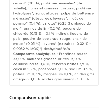
canard* (20 %), protéines animales* (de
volaille), huiles et graisses, cretons, protéine
hydrolysée*, lignocellulose, pulpe de betterave
mélassée* (désucrée), levures*, moût de
pomme* (0,4 %), carotte* (0,25 %), algues de
mer*, graines de lin (0,2 %), poudre de
chicorée (0,15 % = 0,1 % inuline), flocons de
pois, poudre de betterave rouge, chair de
moule* (0,05 %), levures* (extraites, 0,02 % =
0,0032 % MOS)*) déshydraté/e/s
Composants analytiques :
Protéines brutes
33,0 %, matières grasses brutes 15,0 %,
cellulose brute 3,0 %, cendres brutes 7,5 %,
calcium 1,3 %, phosphore 1,0 %, sodium 0,5 %,
potassium 0,7 %, magnésium 0,1 %, acides gras
oméga-6 3,0 %, acides gras oméga-3 0,3 %
Comparaison rapide