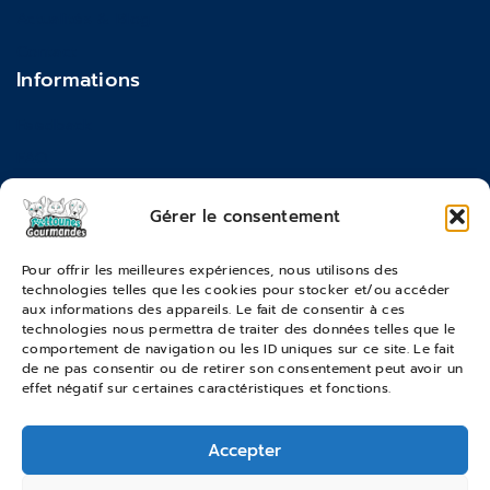
Actualités & Blog
Contact
Informations
Feedback
FAQ
Moyens de paiements
Gérer le consentement
Commandes & Retours
Pour offrir les meilleures expériences, nous utilisons des
technologies telles que les cookies pour stocker et/ou accéder
Conditions générales de vente
aux informations des appareils. Le fait de consentir à ces
Suivi de commande
technologies nous permettra de traiter des données telles que le
comportement de navigation ou les ID uniques sur ce site. Le fait
Services & Retours
de ne pas consentir ou de retirer son consentement peut avoir un
effet négatif sur certaines caractéristiques et fonctions.
Modes de livraison
Accepter
© 2026 Pattounes Gourmandes