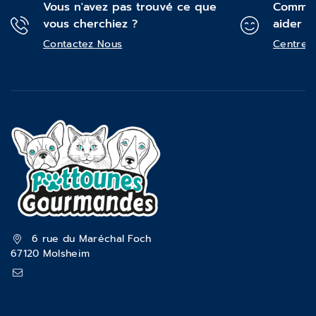
Vous n'avez pas trouvé ce que
Commen
vous cherchiez ?
aider ?
Contactez Nous
Centre d
6 rue du Maréchal Foch
67120 Molsheim
pattounesgourmandes@gmail.com
03 88 47 18 70