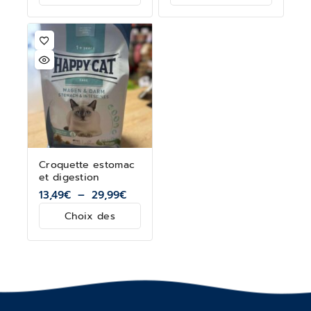
options
panier
Croquette estomac
et digestion
13,49
€
–
29,99
€
Choix des
options